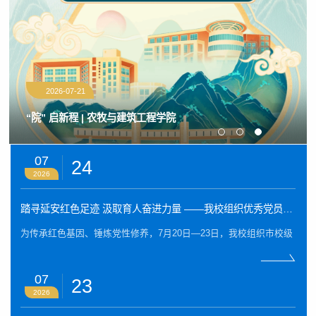
2026-07-21
“院” 启新程 | 农牧与建筑工程学院
07
24
2026
踏寻延安红色足迹 汲取育人奋进力量 ——我校组织优秀党员教师赴延安开展党性教育活动
为传承红色基因、锤炼党性修养，7月20日—23日，我校组织市校级
优秀共产党员、优秀党务工作者及先进基层党组织书记，赴革命圣
地延安开展实景党性教育活动。 循着革命先辈足迹，参训教师先
后走进延安革命纪念馆、枣园革命旧址。 在延安革命纪念馆，珍贵
07
23
文物与史料还原了党中央在延安十三年的奋斗历程，让大家深刻体
2026
悟共产党人坚守信仰、开拓前行的精神力量。在枣园革命旧址，大
家重温延安整风运动历史，领会党自我革命、求真务实的优良作