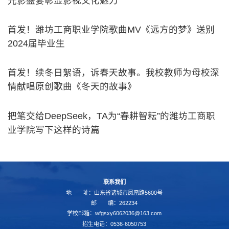
光影盛宴彰显影视文化魅力
首发！潍坊工商职业学院歌曲MV《远方的梦》送别
2024届毕业生
首发！续冬日絮语，诉春天故事。我校教师为母校深
情献唱原创歌曲《冬天的故事》
把笔交给DeepSeek，TA为“春耕智耘”的潍坊工商职
业学院写下这样的诗篇
联系我们
地 址：山东省诸城市凤凰路5600号
邮 编：262234
学校邮箱：wfgsxy6062036@163.com
招生电话：0536-6050753