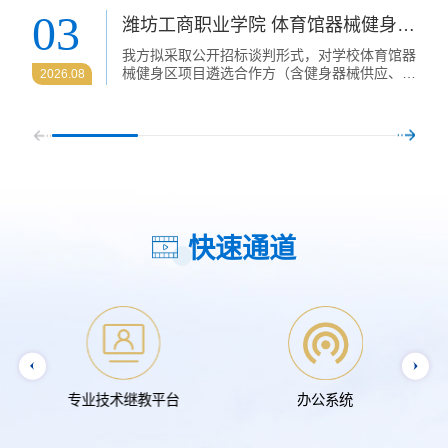
03
潍坊工商职业学院 体育馆器械健身区项目合作招标公告
我方拟采取公开招标谈判形式，对学校体育馆器
械健身区项目遴选合作方（含健身器械供应、场
2026.08
地规划布置、闸机智能化设备升级、全周期运维
管理服务），欢迎符合资格条件的单位前来参
加。现将有关事项说明如下：一、项目名称潍坊
工商职业学院体育馆器械健身区项目二、投标方
及投标书基本要求1. 投标者具有独立法人资
格，企业注册资金在 100 万元以上，应具备专
业健身器材安装配套、拥有室内体育场地规划施
工、智能化门禁系统安装运维等相关服务能
力。...
快速通道
专业技术继教平台
办公系统