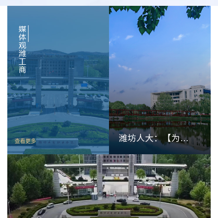
潍坊人大：【为人
查看更多
民履职 为潍坊添
彩·人大代表在行
动】 张绍秋：把
专业建在产业链上
今日诸城：一技在手，一生无忧！700人齐聚诸城见证职教“高光时刻”