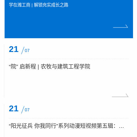
风，...
学在潍工商 | 解锁充实成长之路
21
07
“院” 启新程 | 农牧与建筑工程学院
21
07
“阳光征兵 你我同行”系列动漫短视频第五辑：廉洁纪律