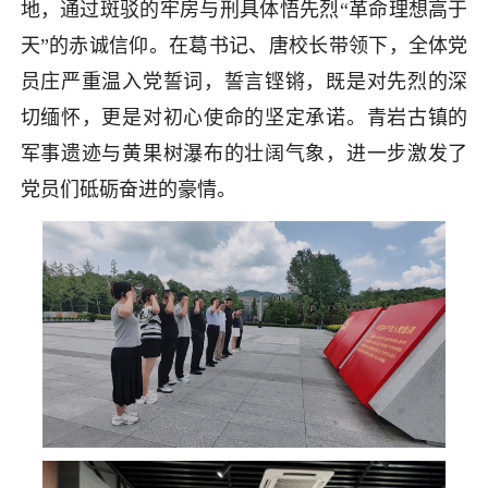
地，通过斑驳的牢房与刑具体悟先烈“革命理想高于
天”的赤诚信仰。在葛书记、唐校长带领下，全体党
员庄严重温入党誓词，誓言铿锵，既是对先烈的深
切缅怀，更是对初心使命的坚定承诺。青岩古镇的
军事遗迹与黄果树瀑布的壮阔气象，进一步激发了
党员们砥砺奋进的豪情。