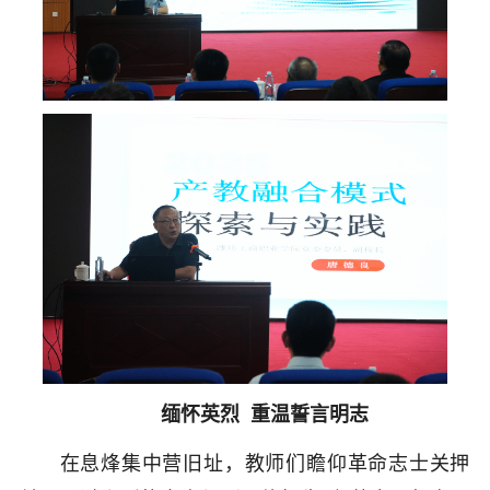
缅怀英烈 重温誓言明志
在息烽集中营旧址，教师们瞻仰革命志士关押