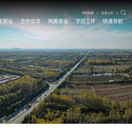
|
|
学院校报
信息公开
生就业
合作交流
两翼建设
学团工作
快速导航