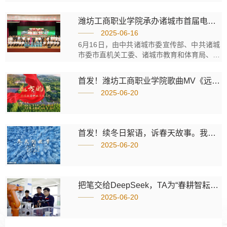
潍坊工商职业学院承办诸城市首届电影节圆满落幕 光影盛宴彰显影视文化魅力
2025-06-16
6月16日，由中共诸城市委宣传部、中共诸城
市委市直机关工委、诸城市教育和体育局、诸
城市文学艺术界联合会主办，潍坊工商职业学
院、诸城市电影电视艺术协会承办的诸城市首
首发！潍坊工商职业学院歌曲MV《远方的梦》送别2024届毕业生
届电影节在我校隆重举行。市委常委、宣传部
2025-06-20
部长、教育工委书记、市总工会主席李晓明，
潍坊工商职业学院校长张绍秋，市委市直机关
工委、市文联、市教体局、市融媒体中心、潍
坊市电影家协会等相关单位负责人共同出席，
首发！续冬日絮语，诉春天故事。我校教师为母校深情献唱原创歌曲《冬天的故事》
与全市电影爱好者共襄光影盛宴。作为承办单
2025-06-20
位及重要参与者，...
把笔交给DeepSeek，TA为“春耕智耘”的潍坊工商职业学院写下这样的诗篇
2025-06-20